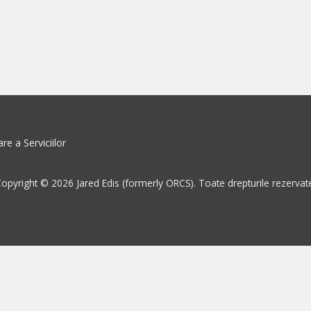
re a Serviciilor
opyright © 2026 Jared Edis (formerly ORCS). Toate drepturile rezervat