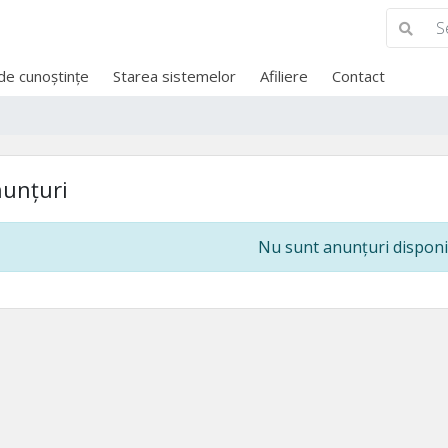
 de cunoștințe
Starea sistemelor
Afiliere
Contact
unțuri
Nu sunt anunțuri disponi