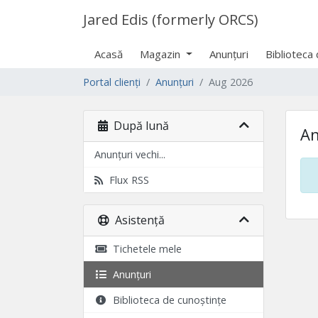
Jared Edis (formerly ORCS)
Acasă
Magazin
Anunțuri
Biblioteca
Portal clienți
Anunțuri
Aug 2026
După lună
An
Anunțuri vechi...
Flux RSS
Asistență
Tichetele mele
Anunțuri
Biblioteca de cunoștințe